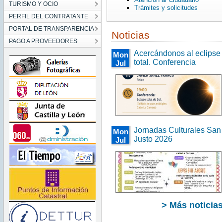
TURISMO Y OCIO
Trámites y solicitudes
PERFIL DEL CONTRATANTE
PORTAL DE TRANSPARENCIA
Noticias
PAGO A PROVEEDORES
Acercándonos al eclipse
Mon
total. Conferencia
Jul
27
00:00:00
CEST
2026
Mon
Jul 27
00:00:00
CEST
Jornadas Culturales San
2026
Mon
Justo 2026
Jul
27
00:00:00
CEST
2026
Mon
Jul 27
00:00:00
CEST
> Más noticia
2026