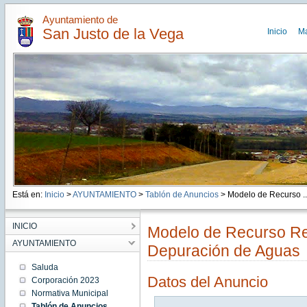
Ayuntamiento de
San Justo de la Vega
Inicio
M
Está en:
Inicio
>
AYUNTAMIENTO
>
Tablón de Anuncios
> Modelo de Recurso ..
INICIO
Modelo de Recurso Re
AYUNTAMIENTO
Depuración de Aguas
Saluda
Datos del Anuncio
Corporación 2023
Normativa Municipal
Tablón de Anuncios