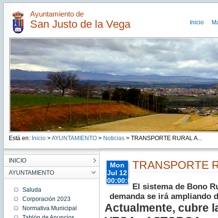
Ayuntamiento de
San Justo de la Vega
Inicio
M
Está en:
Inicio
>
AYUNTAMIENTO
>
Noticias
> TRANSPORTE RURAL A...
INICIO
TRANSPORTE R
Mon
Jul 12
AYUNTAMIENTO
00:00:00
El sistema de Bono Rur
CEST
Saluda
demanda se irá ampliando d
2021
Corporación 2023
Mon Jul
Actualmente, cubre 
Normativa Municipal
12
00:00:00
Tablón de Anuncios