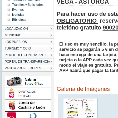
VEGA - ASTORGA
CEST
Trámites y Solicitudes
2021
Mon Jul
Eventos
12
Para hacer uso de est
00:00:00
Noticias
CEST
OBLIGATORIO
reserva
2021
Biblioteca
telefóno gratuito
9002
LOCALIZACION
MUNICIPIO
LOS PUEBLOS
El uso es muy sencillo, la p
TURISMO Y OCIO
servicio se pagarán 5 € en d
hace entrega de una tarjeta
PERFIL DEL CONTRATANTE
tarjeta o la APP cada vez qu
PORTAL DE TRANSPARENCIA
modo el viaje es gratuito. Pe
PAGO A PROVEEDORES
APP habrá que pagar la tarif
Galería de Imágenes