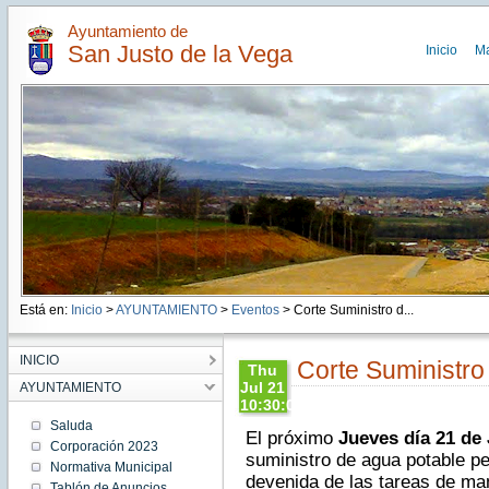
Ayuntamiento de
San Justo de la Vega
Inicio
M
Está en:
Inicio
>
AYUNTAMIENTO
>
Eventos
> Corte Suministro d...
INICIO
Corte Suministro
Thu
Jul 21
AYUNTAMIENTO
10:30:00
CEST
Saluda
El próximo
Jueves día 21 de J
2016
Corporación 2023
Thu Jul
suministro de agua potable p
Normativa Municipal
21
devenida de las tareas de man
10:30:00
Tablón de Anuncios