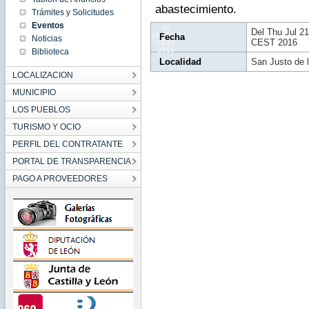
CEST
abastecimiento.
Trámites y Solicitudes
2016
Thu Jul
Eventos
21
Del Thu Jul 2
10:30:00
Fecha
Noticias
CEST 2016
CEST
2016
Biblioteca
Localidad
San Justo de 
LOCALIZACION
MUNICIPIO
LOS PUEBLOS
TURISMO Y OCIO
PERFIL DEL CONTRATANTE
PORTAL DE TRANSPARENCIA
PAGO A PROVEEDORES