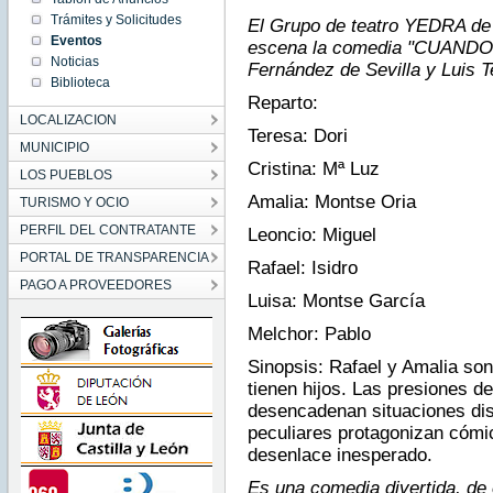
11:04:00
Trámites y Solicitudes
El Grupo de teatro YEDRA de
CEST
2018
Eventos
escena la comedia "CUAND
Sat Aug
Noticias
11
Fernández de Sevilla y Luis T
11:04:00
Biblioteca
CEST
2018
Reparto:
LOCALIZACION
Teresa: Dori
MUNICIPIO
Cristina: Mª Luz
LOS PUEBLOS
Amalia: Montse Oria
TURISMO Y OCIO
PERFIL DEL CONTRATANTE
Leoncio: Miguel
PORTAL DE TRANSPARENCIA
Rafael: Isidro
PAGO A PROVEEDORES
Luisa: Montse García
Melchor: Pablo
Sinopsis: Rafael y Amalia son
tienen hijos. Las presiones 
desencadenan situaciones dis
peculiares protagonizan cómi
desenlace inesperado.
Es una comedia divertida, de 