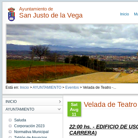
Ayuntamiento de
San Justo de la Vega
Inicio
M
Está en:
Inicio
>
AYUNTAMIENTO
>
Eventos
> Velada de Teatro -...
INICIO
Velada de Teatr
Sat
Aug
AYUNTAMIENTO
11
11:04:00
Saluda
CEST
Corporación 2023
22:00 hs. - EDIFICIO DE U
2018
Normativa Municipal
CARRERA)
Sat Aug
11
Tablón de Anuncios