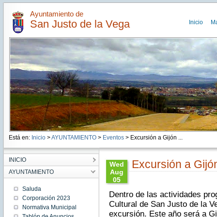
Ayuntamiento de
San Justo de la Vega
Inicio
M
Está en:
Inicio
>
AYUNTAMIENTO
>
Eventos
> Excursión a Gijón ...
INICIO
Excursión a Gijó
Wed
Aug
AYUNTAMIENTO
05
06:45:00
Saluda
Dentro de las actividades pr
CEST
Corporación 2023
2015
Cultural de San Justo de la Ve
Normativa Municipal
Wed
excursión. Este año será a Gi
Aug 05
Tablón de Anuncios