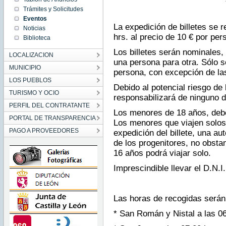
06:45:00
Trámites y Solicitudes
CEST
2015
Eventos
Wed Aug
La expedición de billetes se re
Noticias
05
06:45:00
hrs. al precio de 10 € por per
Biblioteca
CEST
2015
Los billetes serán nominales, 
LOCALIZACION
una persona para otra. Sólo s
MUNICIPIO
persona, con excepción de las
LOS PUEBLOS
Debido al potencial riesgo de 
TURISMO Y OCIO
responsabilizará de ninguno de
PERFIL DEL CONTRATANTE
Los menores de 18 años, debe
PORTAL DE TRANSPARENCIA
Los menores que viajen solos
PAGO A PROVEEDORES
expedición del billete, una au
de los progenitores, no obstan
16 años podrá viajar solo.
Imprescindible llevar el D.N.I.
Las horas de recogidas serán
* San Román y Nistal a las 06