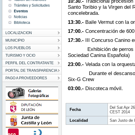
10:30.-
Tradicional procesión
10:45:00
Trámites y Solicitudes
Santo Toribio y la Virgen del 
CEST
2014
Eventos
concelebrada.
Sat Apr
Noticias
26
10:45:00
13:30.-
Baile Vermut con la o
Biblioteca
CEST
2014
17:00.-
Concentración de 600 e
LOCALIZACION
17:30.-
III Concurso Canino en
MUNICIPIO
LOS PUEBLOS
Exhibición de perros adi
Sociedad Canina Española)
TURISMO Y OCIO
PERFIL DEL CONTRATANTE
23:00.-
Velada con la orquest
PORTAL DE TRANSPARENCIA
Durante el descanso, act
PAGO A PROVEEDORES
Six-G Crew
03:00.-
Discoteca móvil.
Del Sat Apr 2
Fecha
CEST 2014
Localidad
San Justo de 