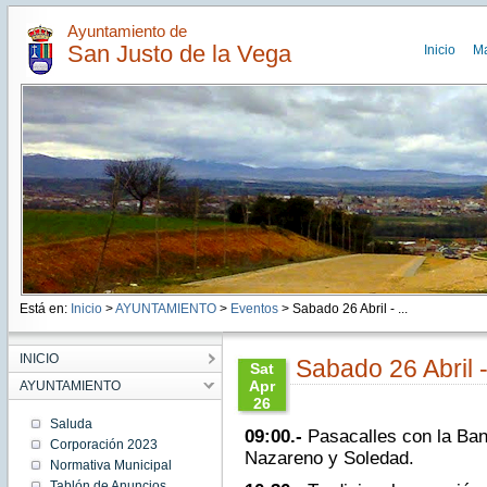
Ayuntamiento de
San Justo de la Vega
Inicio
M
Está en:
Inicio
>
AYUNTAMIENTO
>
Eventos
> Sabado 26 Abril - ...
INICIO
Sabado 26 Abril -
Sat
Apr
AYUNTAMIENTO
26
10:45:00
Saluda
09:00.-
Pasacalles con la Ba
CEST
Corporación 2023
2014
Nazareno y Soledad.
Normativa Municipal
Sat Apr
26
Tablón de Anuncios