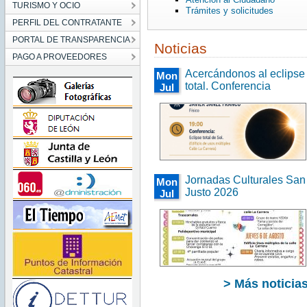
TURISMO Y OCIO
Trámites y solicitudes
PERFIL DEL CONTRATANTE
PORTAL DE TRANSPARENCIA
Noticias
PAGO A PROVEEDORES
Acercándonos al eclipse
Mon
total. Conferencia
Jul
27
00:00:00
CEST
2026
Mon
Jul 27
00:00:00
CEST
Jornadas Culturales San
2026
Mon
Justo 2026
Jul
27
00:00:00
CEST
2026
Mon
Jul 27
00:00:00
CEST
> Más noticia
2026